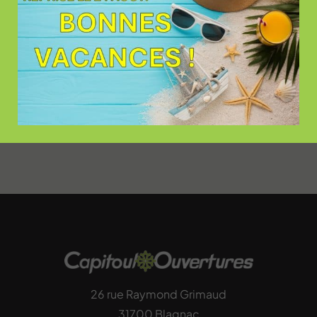
Pose
intégrée
Nous ne faisons pas appel
à des sous-traitants pour
installer vos fenêtres
26 rue Raymond Grimaud
31700 Blagnac