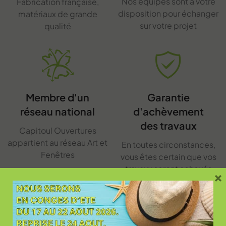
Nos équipes sont à votre
Fabrication française,
disposition pour échanger
matériaux de grande
sur votre projet
qualité
Membre d'un
Garantie
réseau national
d'achèvement
des travaux
Capitoul Ouvertures
appartient au réseau Art et
En toutes circonstances,
Fenêtres
vous êtes certain que vos
travaux seront achevés
×