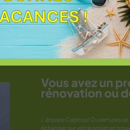
ication de volets roulants et
pour des chantiers en neuf
sivité cette marque depuis
Vous avez un pr
rénovation ou d
L’équipe Capitoul Ouvertures se t
échanger sur votre projet et trouv