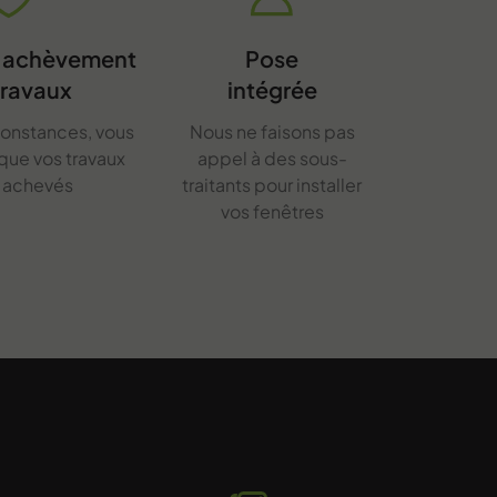
d'achèvement
Pose
travaux
intégrée
constances, vous
Nous ne faisons pas
 que vos travaux
appel à des sous-
t achevés
traitants pour installer
vos fenêtres