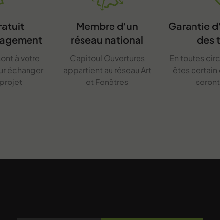
ratuit
Membre d'un
Garantie 
gagement
réseau national
des 
ont à votre
Capitoul Ouvertures
En toutes cir
our échanger
appartient au réseau Art
êtes certain
 projet
et Fenêtres
seron