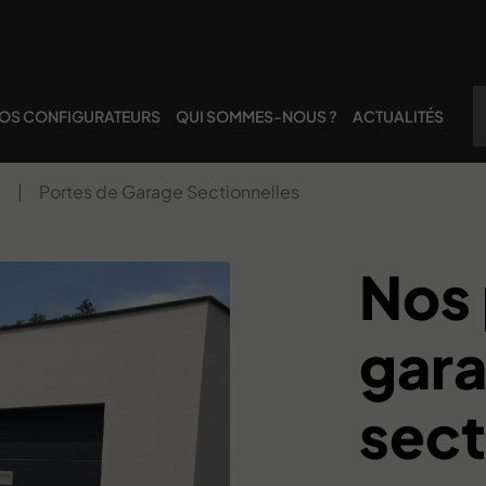
OS CONFIGURATEURS
QUI SOMMES-NOUS ?
ACTUALITÉS
e
|
Portes de Garage Sectionnelles
Nos 
gar
sect