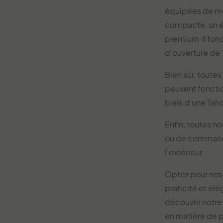
équipées de m
compacte, un é
premium 4 fonct
d’ouverture de
Bien sûr, toute
peuvent fonctio
biais d’une Ta
Enfin, toutes n
ou de commande
l’extérieur.
Optez pour nos 
praticité et él
découvrir notre
en matière de 