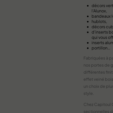
décors ver
l’Alunox,
bandeaux le
hublots,
décors cub
d’inserts b
qui vous of
inserts alu
portillon…
Fabriquées à par
nos portes de g
différentes fini
effet veiné boi
un choix de plu
style.
Chez Capitoul 
sectionnelles 