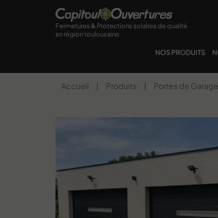
Fermetures & Protections solaires de qualité
en région toulousaine
NOS PRODUITS
N
Accueil
|
Produits
|
Portes de Garag