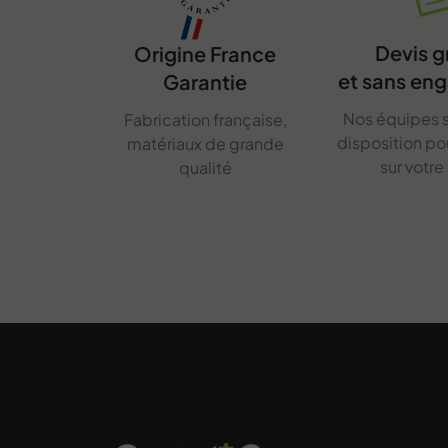
Devis g
Origine France
et sans en
Garantie
Nos équipes s
Fabrication française,
disposition p
matériaux de grande
sur votre
qualité