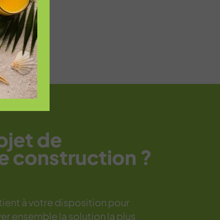
ojet de
e construction ?
ient à votre disposition pour
er ensemble la solution la plus