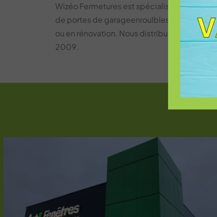
Wizéo Fermetures est spécialisé dans la fabr
de portes de garageenroulbles, sur mesure, 
ou en rénovation. Nous distribuons en exclu
2009.