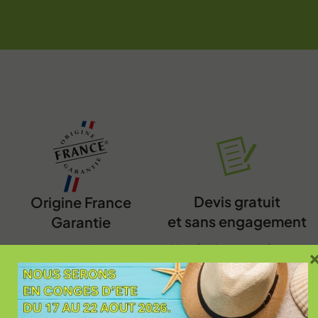
Devis gratuit
Origine France
et sans engagement
Garantie
Nos équipes sont à votre
Fabrication française,
disposition pour échanger
matériaux de grande
sur votre projet
qualité