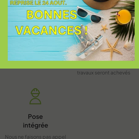
Membre d'un
Garantie
réseau national
d'achèvement
des travaux
Capitoul Ouvertures
appartient au réseau Art et
En toutes circonstances,
Fenêtres
vous êtes certain que vos
travaux seront achevés
Pose
intégrée
Nous ne faisons pas appel