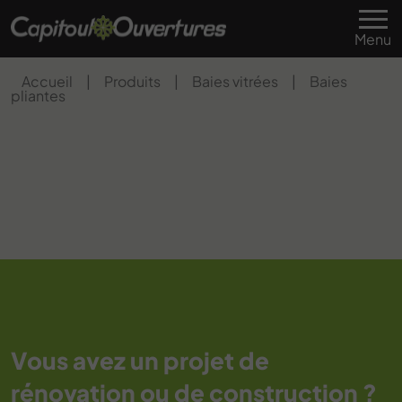
Menu
Accueil
|
Produits
|
Baies vitrées
|
Baies
pliantes
Vous avez un projet de
rénovation ou de construction ?