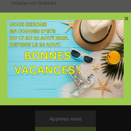
installer vos fenêtres
×
26 rue Raymond Grimaud
31700 Blagnac
Contact et plan d’accès
Appelez-nous