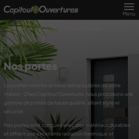
Menu
Accueil
|
Produits
|
Portes d'Entrée
Nos portes
Les portes sont les entrées remarquables de votre
maison. Chez Capitoul Ouvertures, nous proposons une
gamme de portes de haute qualité, alliant style et
sécurité.
Nos portes sont conçues avec des matériaux durables
et offrent une excellente isolation thermique et