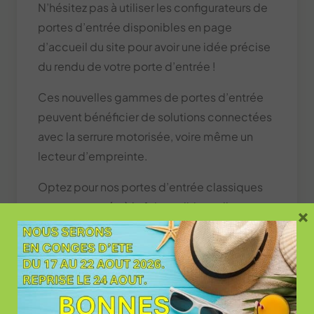
N’hésitez pas à utiliser les configurateurs de
portes d’entrée disponibles en page
d’accueil du site pour avoir une idée précise
du rendu de votre porte d’entrée !
Ces nouvelles gammes de portes d’entrée
peuvent bénéficier de solutions connectées
avec la serrure motorisée, voire même un
lecteur d’empreinte.
Optez pour nos portes d’entrée classiques
pour une entrée à la fois traditionnelle et
×
performante. Contactez-nous dès
aujourd’hui pour découvrir notre sélection et
bénéficier de notre expertise en matière de
portes d’entrée classiques.