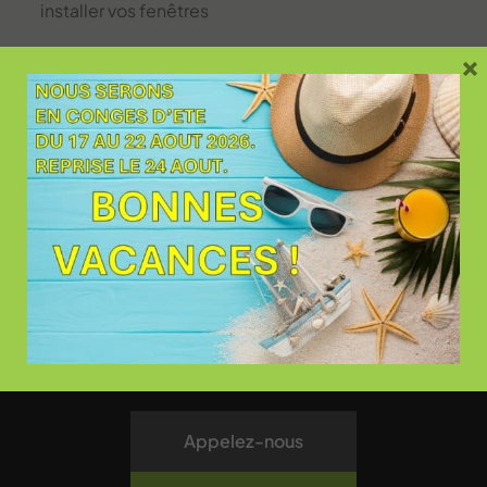
installer vos fenêtres
×
26 rue Raymond Grimaud
31700 Blagnac
Contact et plan d’accès
Appelez-nous