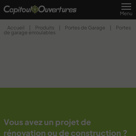
Menu
Accueil
|
Produits
|
Portes de Garage
|
Portes
de garage enroulables
Vous avez un projet de
rénovation ou de construction ?