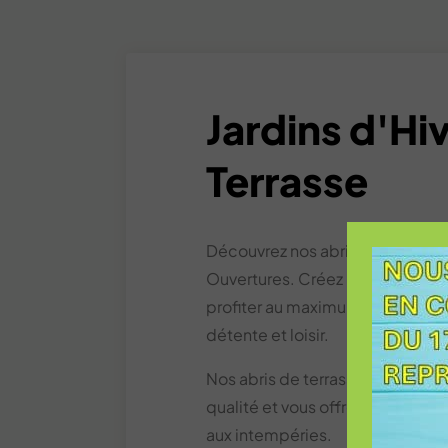
Jardins d'Hiv
Terrasse
Découvrez nos abris de terrasse
Ouvertures. Créez un espace su
profiter au maximum de votre 
détente et loisir.
Nos abris de terrasse sont fabr
qualité et vous offre une durabi
aux intempéries.