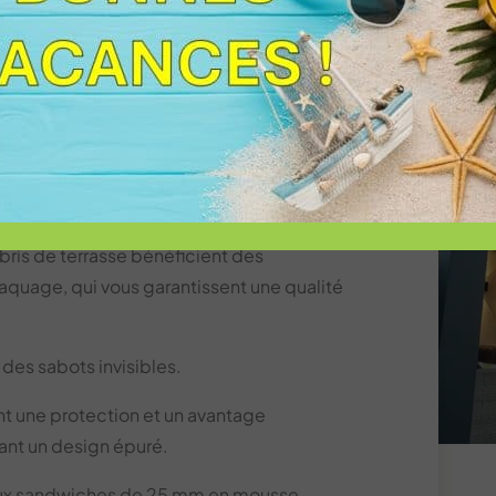
lles et configurations pour s’adapter à vos
ou double module, d’une largeur allant de
1m60 à 5m.
viendra épouser au mieux la forme de votre
tunnel, ou en tonnelle).
 sablées au choix (en standard) + 750
bris de terrasse bénéficient des
laquage, qui vous garantissent une qualité
 des sabots invisibles.
nt une protection et un avantage
ant un design épuré.
aux sandwiches de 25 mm en mousse