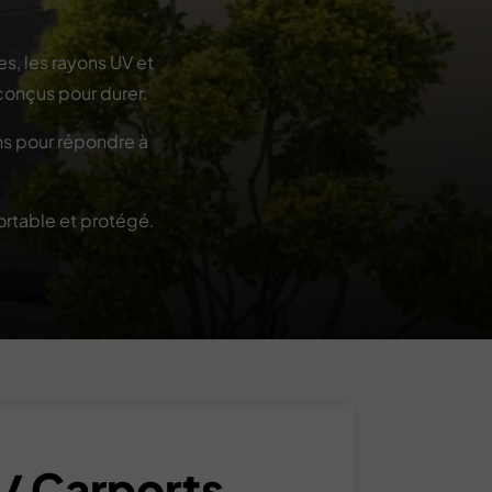
s, les rayons UV et
 conçus pour durer.
ons pour répondre à
ortable et protégé.
 / Carports