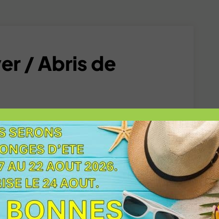
er / Abris de
 fonctionnels et esthétiques chez Capitoul
pplémentaire dans votre jardin pour
espace outdoor en aménageant un coin
iqués en France, en Aluminium de haute
lité et une résistance exceptionnelle face