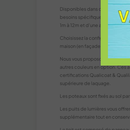
Disponibles dans différentes tai
besoins spécifiques, en simple 
1m à 12m et d’une avancée de 
Choisissez la configuration qui 
maison (en façade, en angle, en 
Nous vous proposons 12 couleurs
autres couleurs en option. Ces a
certifications Qualicoat & Quali
supérieure de laquage.
Les poteaux sont fixés au sol par
Les puits de lumières vous offre
supplémentaire tout en conserv
Le toit est composé de panne