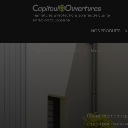
Fermetures & Protections solaires de qualité
en région toulousaine
NOS PRODUITS
N
Accueil
|
Produits
|
Abris
Découvrez notre ga
un abri pour votre v