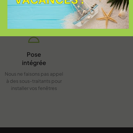
Fenêtres
vous êtes certain que vos
travaux seront achevés
Pose
intégrée
Nous ne faisons pas appel
à des sous-traitants pour
installer vos fenêtres