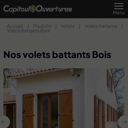
Menu
Accueil
|
Produits
|
Volets
|
Volets battants
|
Volets Battants Bois
Nos volets battants Bois