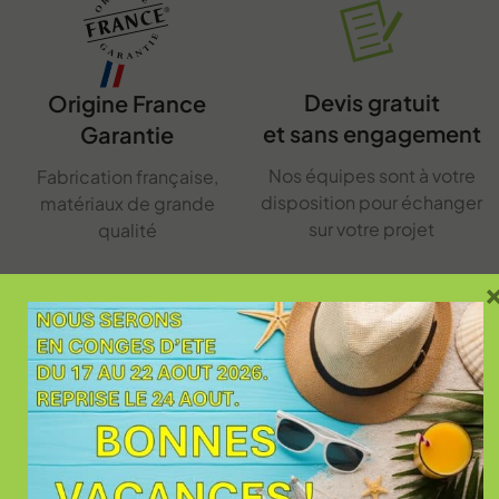
Devis gratuit
Origine France
et sans engagement
Garantie
Nos équipes sont à votre
Fabrication française,
disposition pour échanger
matériaux de grande
sur votre projet
qualité
Membre d'un
Garantie
réseau national
d'achèvement
des travaux
Capitoul Ouvertures
appartient au réseau Art et
En toutes circonstances,