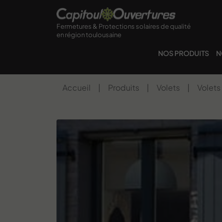
Fermetures & Protections solaires de qualité
en région toulousaine
NOS PRODUITS
N
Accueil
|
Produits
|
Volets
|
Volets