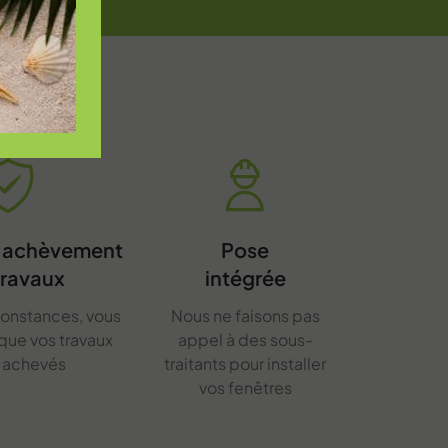
d'achèvement
Pose
travaux
intégrée
constances, vous
Nous ne faisons pas
 que vos travaux
appel à des sous-
t achevés
traitants pour installer
vos fenêtres