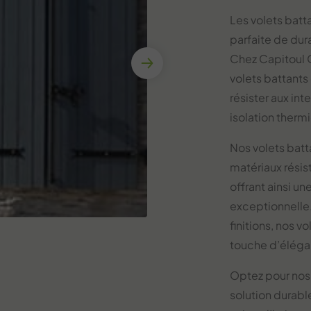
Les volets bat
parfaite de dur
Chez Capitoul 
volets battants
résister aux int
isolation therm
Nos volets batt
matériaux résist
offrant ainsi un
exceptionnelle.
finitions, nos 
touche d’éléga
Optez pour nos
solution durab