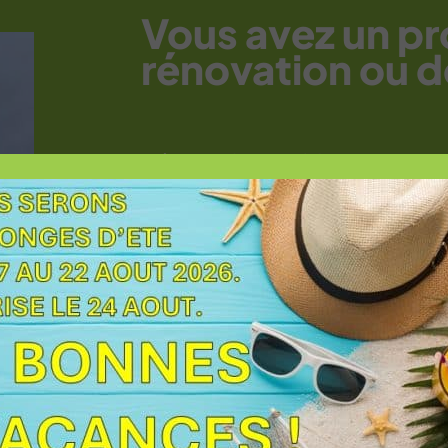
Vous avez un pr
rénovation ou d
L’équipe Capitoul Ouvertures se t
échanger sur votre projet et trouv
adaptée à votre besoin.
N’hésitez pas à aussi utiliser nos
une idée précise de votre projet.
Demander un devis
Voir l