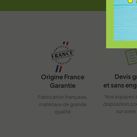
Devis g
Origine France
et sans en
Garantie
Nos équipes s
Fabrication française,
disposition p
matériaux de grande
sur votre
qualité