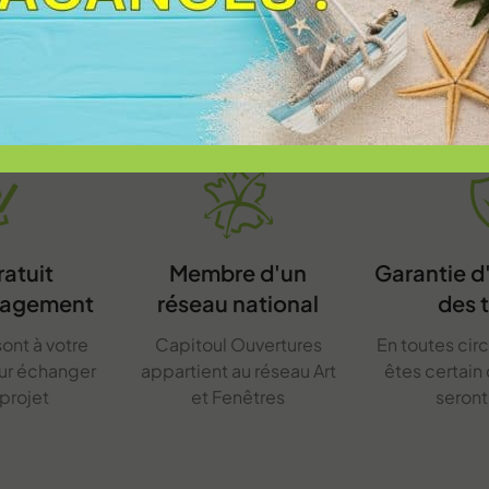
ratuit
Membre d'un
Garantie 
gagement
réseau national
des 
ont à votre
Capitoul Ouvertures
En toutes cir
our échanger
appartient au réseau Art
êtes certain
 projet
et Fenêtres
seron