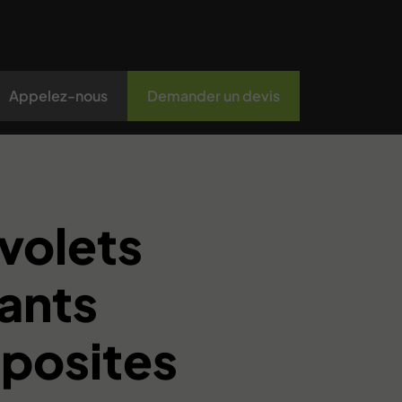
Appelez-nous
Demander un devis
volets
ants
posites