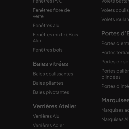
Fenêtres PVC
Volets batta
Fenêtres fibre de
Volets couli
verre
Volets roulan
Fenêtres alu
Portes d’
Fenêtres mixte ( Bois
Alu)
Portes d’ent
Fenêtres bois
Portes tertia
Portes de se
Baies vitrées
Portes paliè
Baies coulissantes
blindées
Baies pliantes
Portes d’inté
Baies pivotantes
Marquise
Verrières Atelier
Marquises ac
Verrières Alu
Marquises Al
Verrières Acier