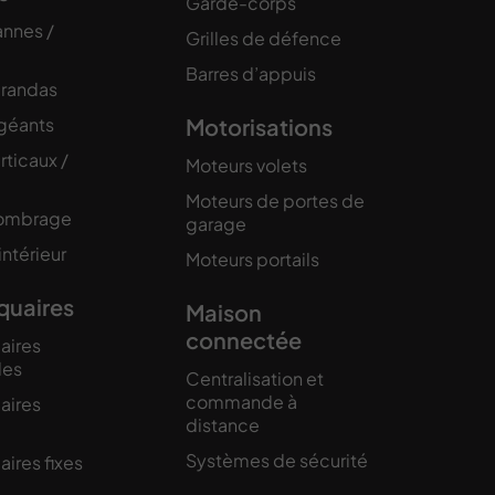
Garde-corps
annes /
Grilles de défence
Barres d’appuis
érandas
 géants
Motorisations
rticaux /
Moteurs volets
Moteurs de portes de
’ombrage
garage
intérieur
Moteurs portails
quaires
Maison
connectée
aires
les
Centralisation et
commande à
aires
distance
Systèmes de sécurité
ires fixes