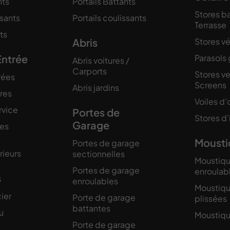
nts
Portails Battants
Stores b
ssants
Portails coulissants
Terrasse
ts
Abris
Stores v
Entrée
Parasols
Abris voitures /
Carports
Stores ve
rées
Screens
Abris jardins
ires
Voiles d
rvice
Portes de
Stores d’
Garage
res
Mousti
Portes de garage
rieurs
sectionnelles
Moustiqu
Portes de garage
enroulab
s
enroulables
Moustiqu
ier
Porte de garage
plissées
battantes
u
Moustiqua
Porte de garage