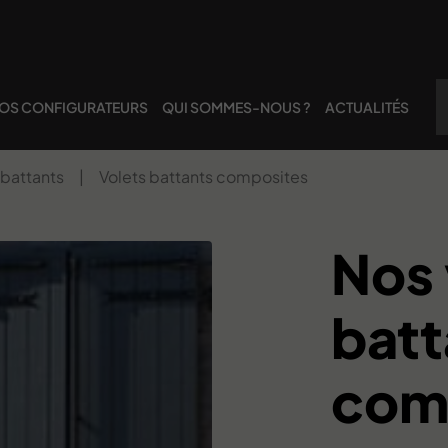
OS CONFIGURATEURS
QUI SOMMES-NOUS ?
ACTUALITÉS
 battants
|
Volets battants composites
Nos 
batt
com