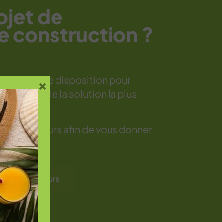
ojet de
e construction ?
ient à votre disposition pour
×
er ensemble la solution la plus
 configurateurs afin de vous donner
es configurateurs