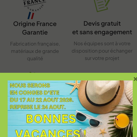
Devis gratuit
Origine France
et sans engagement
Garantie
Nos équipes sont à votre
Fabrication française,
disposition pour échanger
matériaux de grande
sur votre projet
qualité
Membre d'un
Garantie
réseau national
d'achèvement
des travaux
Capitoul Ouvertures
appartient au réseau Art et
En toutes circonstances,
Fenêtres