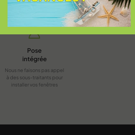
vous êtes certain que vos
travaux seront achevés
Pose
intégrée
Nous ne faisons pas appel
à des sous-traitants pour
installer vos fenêtres