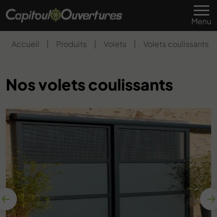
Menu
Accueil
|
Produits
|
Volets
|
Volets coulissants
Nos volets coulissants